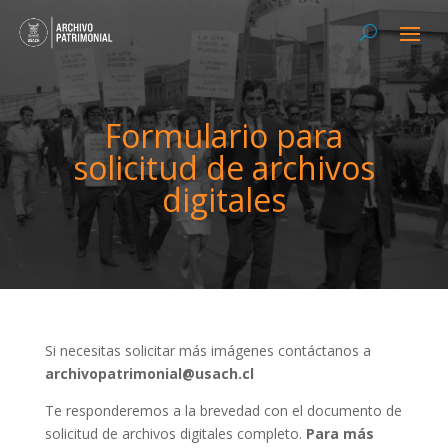
Formulario para
solicitud de archivos
digitales
Si necesitas solicitar más imágenes contáctanos a
archivopatrimonial@usach.cl
Te responderemos a la brevedad con el documento de
solicitud de archivos digitales completo.
Para más