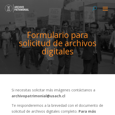
Formulario para
solicitud de archivos
digitales
Si necesitas solicitar más imágenes contáctanos a
archivopatrimonial@usach.cl
Te responderemos a la brevedad con el documento de
solicitud de archivos digitales completo.
Para más