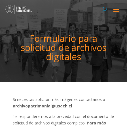
Formulario para
solicitud de archivos
digitales
Si necesitas solicitar más imágenes contáctanos a
archivopatrimonial@usach.cl
Te responderemos a la brevedad con el documento de
solicitud de archivos digitales completo.
Para más