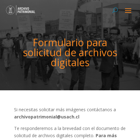
Formulario para
solicitud de archivos
digitales
Si necesitas solicitar más imágenes contáctanos a
archivopatrimonial@usach.cl
Te responderemos a la brevedad con el documento de
solicitud de archivos digitales completo.
Para más