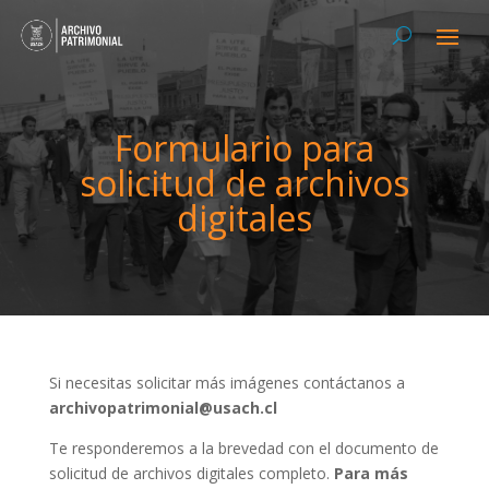
Formulario para
solicitud de archivos
digitales
Si necesitas solicitar más imágenes contáctanos a
archivopatrimonial@usach.cl
Te responderemos a la brevedad con el documento de
solicitud de archivos digitales completo.
Para más