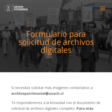
Formulario para
solicitud de archivos
digitales
Si necesitas solicitar más imágenes contáctanos a
archivopatrimonial@usach.cl
Te responderemos a la brevedad con el documento de
solicitud de archivos digitales completo.
Para más