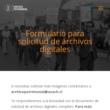
Formulario para
solicitud de archivos
digitales
Si necesitas solicitar más imágenes contáctanos a
archivopatrimonial@usach.cl
Te responderemos a la brevedad con el documento de
solicitud de archivos digitales completo.
Para más