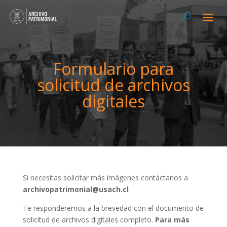
Formulario para
solicitud de archivos
digitales
Si necesitas solicitar más imágenes contáctanos a
archivopatrimonial@usach.cl
Te responderemos a la brevedad con el documento de
solicitud de archivos digitales completo.
Para más