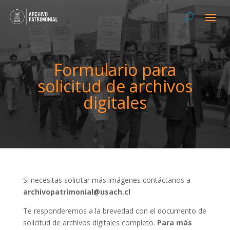
Formulario para
solicitud de archivos
digitales
Si necesitas solicitar más imágenes contáctanos a
archivopatrimonial@usach.cl
Te responderemos a la brevedad con el documento de
solicitud de archivos digitales completo.
Para más