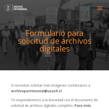
Formulario para
solicitud de archivos
digitales
Si necesitas solicitar más imágenes contáctanos a
archivopatrimonial@usach.cl
Te responderemos a la brevedad con el documento de
solicitud de archivos digitales completo.
Para más