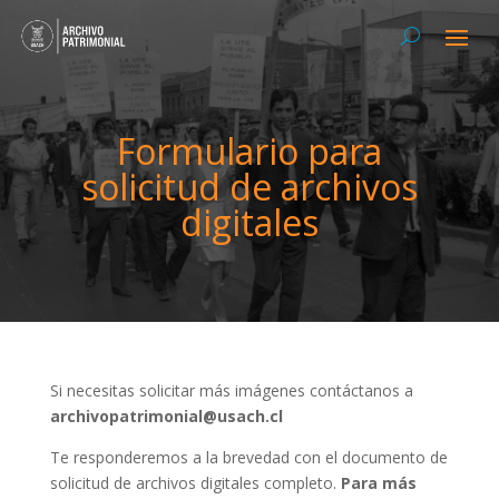
Formulario para
solicitud de archivos
digitales
Si necesitas solicitar más imágenes contáctanos a
archivopatrimonial@usach.cl
Te responderemos a la brevedad con el documento de
solicitud de archivos digitales completo.
Para más