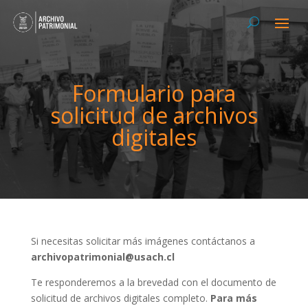
Formulario para
solicitud de archivos
digitales
Si necesitas solicitar más imágenes contáctanos a
archivopatrimonial@usach.cl
Te responderemos a la brevedad con el documento de
solicitud de archivos digitales completo.
Para más