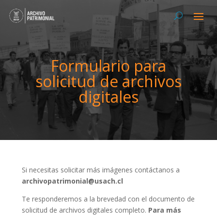
Formulario para
solicitud de archivos
digitales
Si necesitas solicitar más imágenes contáctanos a
archivopatrimonial@usach.cl
Te responderemos a la brevedad con el documento de
solicitud de archivos digitales completo.
Para más