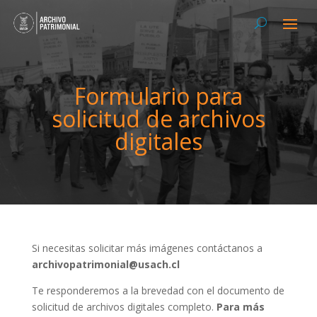
Formulario para
solicitud de archivos
digitales
Si necesitas solicitar más imágenes contáctanos a
archivopatrimonial@usach.cl
Te responderemos a la brevedad con el documento de
solicitud de archivos digitales completo.
Para más