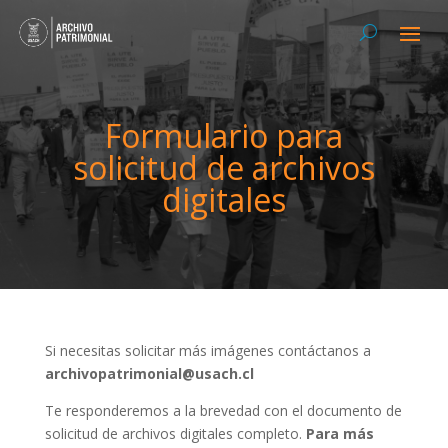
Formulario para
solicitud de archivos
digitales
Si necesitas solicitar más imágenes contáctanos a
archivopatrimonial@usach.cl
Te responderemos a la brevedad con el documento de
solicitud de archivos digitales completo.
Para más