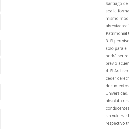
Santiago de 
sea la forma
mismo modo s
abreviadas: 
Patrimonial
El permiso
sólo para el 
podrá ser re
previo acue
El Archivo
ceder derech
documentos 
Universidad,
absoluta res
conducentes 
sin vulnerar
respectivo ti