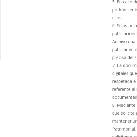
En caso de
podrán ser i
ellos.
Si los arc
publicacione
Archivo una 
publicar en 
precisa del 
La docume
digitales qu
respetada a 
referente al
documentada
Mediante e
que solicita
mantener una
Patrimonial.
solicitante 