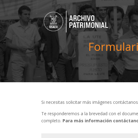
Formulari
Si necesitas solicitar más imágenes contáctano
Te responderemos a la brevedad con el document
completo.
Para más información contáctano