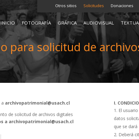
Otros sitios
Solicitudes
Donaciones
INICIO
FOTOGRAFÍA
GRÁFICA
AUDIOVISUAL
TEXTUA
o para solicitud de archivos
s a
archivopatrimonial@usach.cl
I. CONDICI
El usuario
o de solicitud de archivos digitales
datos solici
s a archivopatrimonial@usach.cl
que se dará 
Deberá cit