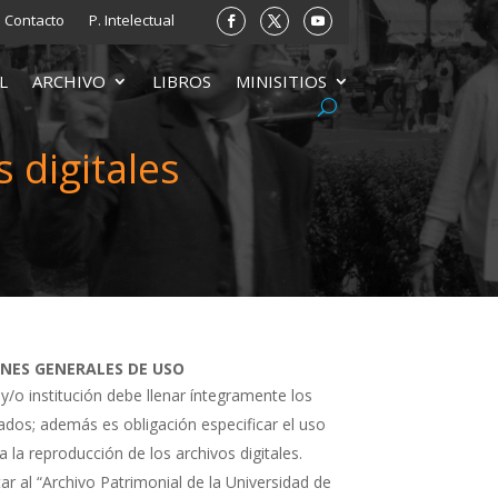
Contacto
P. Intelectual
L
ARCHIVO
LIBROS
MINISITIOS
 digitales
ONES GENERALES DE USO
 y/o institución debe llenar íntegramente los
tados; además es obligación especificar el uso
a la reproducción de los archivos digitales.
ar al “Archivo Patrimonial de la Universidad de