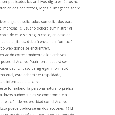
 ser publicados los archivos digitales, éstos no
ntervenidos con textos, logos ni imágenes sobre
hivos digitales solicitados son utilizados para
s impresas, el usuario deberá suministrar al
copia de éste sin ningún costo, en caso de
medios digitales, deberá enviar la información
sitio web donde se encuentren.
ntación correspondiente a los archivos
e posee el Archivo Patrimonial deberá ser
cabalidad. En caso de agregar información
 material, esta deberá ser respaldada,
 e informada al archivo.
ste formulario, la persona natural o jurídica
 archivos audiovisuales se compromete a
 relación de reciprocidad con el Archivo
 Esta puede traducirse en dos acciones: 1) El
realiza una donación al Archivo en insumos de