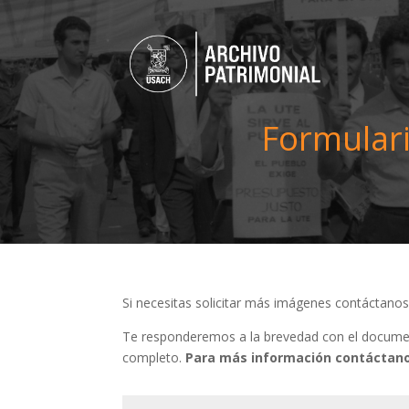
Formulari
Si necesitas solicitar más imágenes contáctano
Te responderemos a la brevedad con el document
completo.
Para más información contáctano