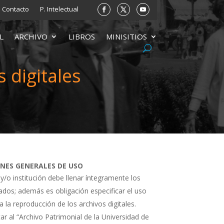
Contacto
P. Intelectual
L
ARCHIVO
LIBROS
MINISITIOS
 digitales
ONES GENERALES DE USO
 y/o institución debe llenar íntegramente los
tados; además es obligación especificar el uso
a la reproducción de los archivos digitales.
ar al “Archivo Patrimonial de la Universidad de