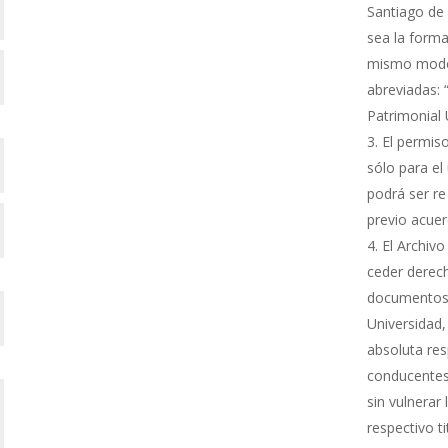
Santiago de 
sea la forma
mismo modo s
abreviadas: 
Patrimonial
El permiso
sólo para el 
podrá ser re
previo acue
El Archivo
ceder derech
documentos 
Universidad,
absoluta res
conducentes 
sin vulnerar
respectivo ti