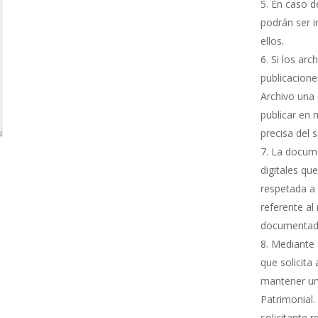
En caso de
podrán ser i
ellos.
Si los arc
publicacione
Archivo una 
publicar en 
precisa del 
La docume
digitales qu
respetada a 
referente al
documentada
Mediante e
que solicita
mantener una
Patrimonial.
solicitante 