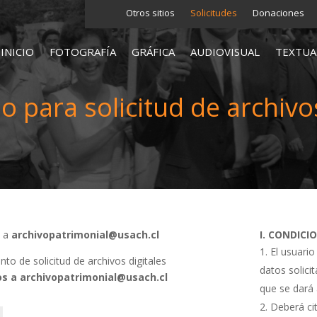
Otros sitios
Solicitudes
Donaciones
INICIO
FOTOGRAFÍA
GRÁFICA
AUDIOVISUAL
TEXTUA
o para solicitud de archivos
s a
archivopatrimonial@usach.cl
I. CONDICI
El usuario
o de solicitud de archivos digitales
datos solici
s a archivopatrimonial@usach.cl
que se dará 
Deberá cit