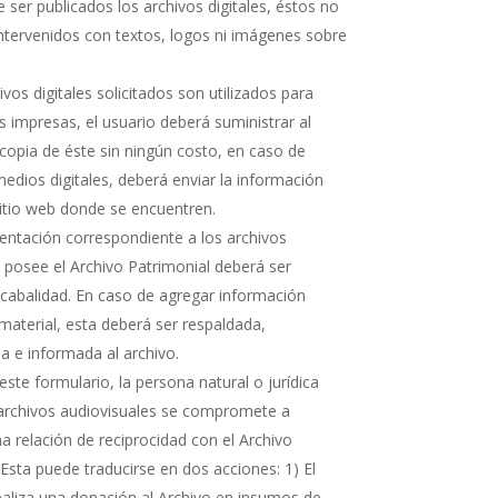
 ser publicados los archivos digitales, éstos no
ntervenidos con textos, logos ni imágenes sobre
hivos digitales solicitados son utilizados para
s impresas, el usuario deberá suministrar al
copia de éste sin ningún costo, en caso de
medios digitales, deberá enviar la información
sitio web donde se encuentren.
ntación correspondiente a los archivos
e posee el Archivo Patrimonial deberá ser
cabalidad. En caso de agregar información
 material, esta deberá ser respaldada,
 e informada al archivo.
ste formulario, la persona natural o jurídica
 archivos audiovisuales se compromete a
 relación de reciprocidad con el Archivo
 Esta puede traducirse en dos acciones: 1) El
realiza una donación al Archivo en insumos de