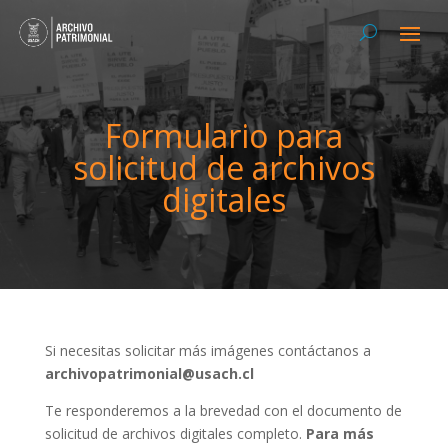
Formulario para
solicitud de archivos
digitales
Si necesitas solicitar más imágenes contáctanos a
archivopatrimonial@usach.cl
Te responderemos a la brevedad con el documento de
solicitud de archivos digitales completo.
Para más