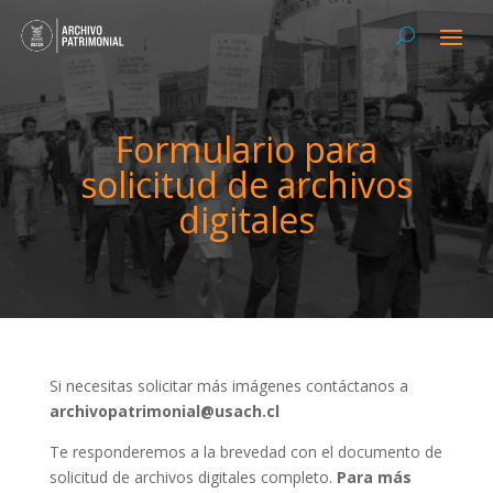
Formulario para
solicitud de archivos
digitales
Si necesitas solicitar más imágenes contáctanos a
archivopatrimonial@usach.cl
Te responderemos a la brevedad con el documento de
solicitud de archivos digitales completo.
Para más