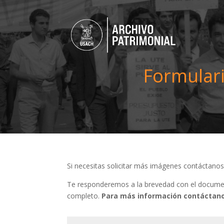
Formulari
Si necesitas solicitar más imágenes contáctano
Te responderemos a la brevedad con el document
completo.
Para más información contáctano