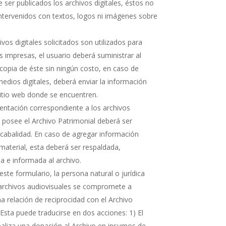
 ser publicados los archivos digitales, éstos no
ntervenidos con textos, logos ni imágenes sobre
hivos digitales solicitados son utilizados para
s impresas, el usuario deberá suministrar al
copia de éste sin ningún costo, en caso de
medios digitales, deberá enviar la información
sitio web donde se encuentren.
ntación correspondiente a los archivos
e posee el Archivo Patrimonial deberá ser
cabalidad. En caso de agregar información
 material, esta deberá ser respaldada,
 e informada al archivo.
ste formulario, la persona natural o jurídica
 archivos audiovisuales se compromete a
 relación de reciprocidad con el Archivo
 Esta puede traducirse en dos acciones: 1) El
realiza una donación al Archivo en insumos de