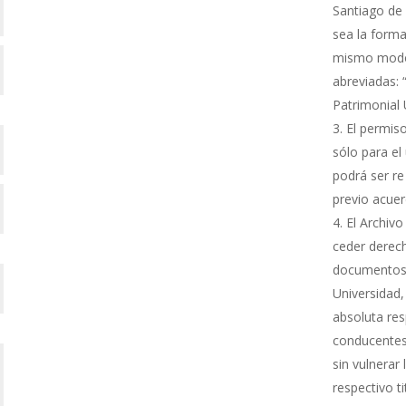
Santiago de 
sea la forma
mismo modo s
abreviadas: 
Patrimonial
El permiso
sólo para el 
podrá ser re
previo acue
El Archivo
ceder derech
documentos 
Universidad,
absoluta res
conducentes 
sin vulnerar
respectivo ti