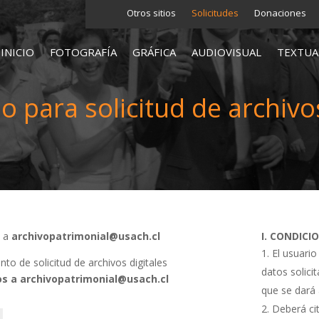
Otros sitios
Solicitudes
Donaciones
INICIO
FOTOGRAFÍA
GRÁFICA
AUDIOVISUAL
TEXTUA
o para solicitud de archivos
s a
archivopatrimonial@usach.cl
I. CONDICI
El usuario
o de solicitud de archivos digitales
datos solici
s a archivopatrimonial@usach.cl
que se dará 
Deberá cit