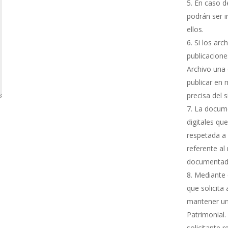
En caso de
podrán ser i
ellos.
Si los arc
publicacione
Archivo una 
publicar en 
precisa del 
La docume
digitales qu
respetada a 
referente al
documentada
Mediante e
que solicita
mantener una
Patrimonial.
solicitante 