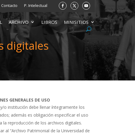
Contacto
P. Intelectual
L
ARCHIVO
LIBROS
MINISITIOS
 digitales
ONES GENERALES DE USO
 y/o institución debe llenar íntegramente los
tados; además es obligación especificar el uso
a la reproducción de los archivos digitales.
ar al “Archivo Patrimonial de la Universidad de