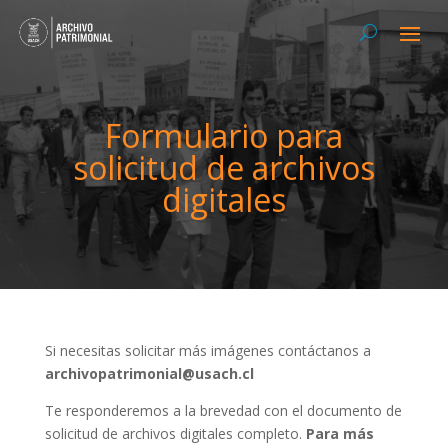
Formulario para
solicitud de archivos
digitales
Si necesitas solicitar más imágenes contáctanos a
archivopatrimonial@usach.cl
Te responderemos a la brevedad con el documento de
solicitud de archivos digitales completo.
Para más