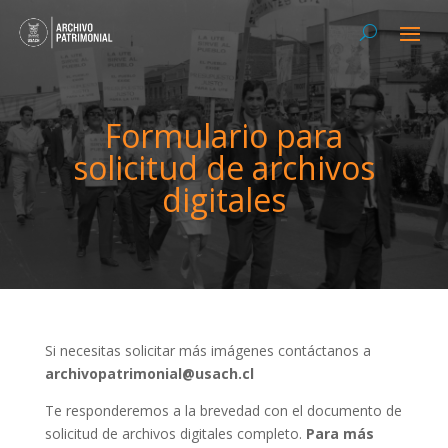
Formulario para
solicitud de archivos
digitales
Si necesitas solicitar más imágenes contáctanos a
archivopatrimonial@usach.cl
Te responderemos a la brevedad con el documento de
solicitud de archivos digitales completo.
Para más