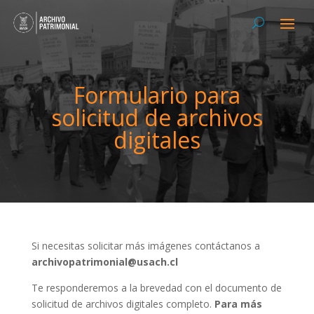
Formulario para
solicitud de archivos
digitales
Si necesitas solicitar más imágenes contáctanos a
archivopatrimonial@usach.cl
Te responderemos a la brevedad con el documento de
solicitud de archivos digitales completo.
Para más