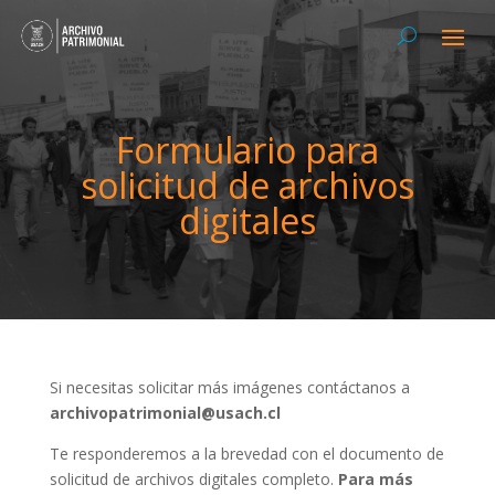
Formulario para
solicitud de archivos
digitales
Si necesitas solicitar más imágenes contáctanos a
archivopatrimonial@usach.cl
Te responderemos a la brevedad con el documento de
solicitud de archivos digitales completo.
Para más