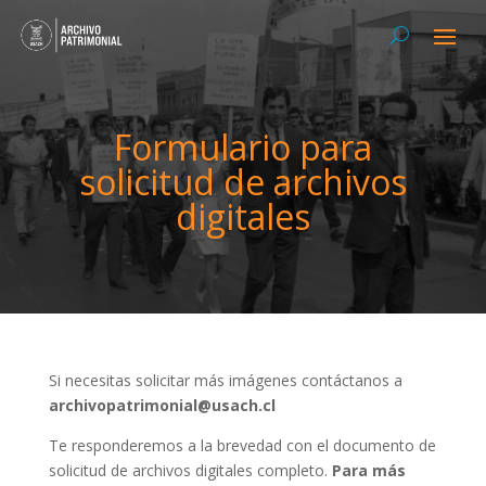
Formulario para
solicitud de archivos
digitales
Si necesitas solicitar más imágenes contáctanos a
archivopatrimonial@usach.cl
Te responderemos a la brevedad con el documento de
solicitud de archivos digitales completo.
Para más