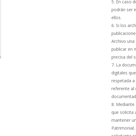
En caso de
podrán ser i
ellos.
Si los arc
publicacione
Archivo una 
publicar en 
precisa del 
La docume
digitales qu
respetada a 
referente al
documentada
Mediante e
que solicita
mantener una
Patrimonial.
solicitante 