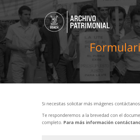
Formulari
Si necesitas solicitar más imágenes contáctano
Te responderemos a la brevedad con el document
completo.
Para más información contáctano