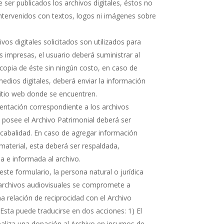
 ser publicados los archivos digitales, éstos no
ntervenidos con textos, logos ni imágenes sobre
hivos digitales solicitados son utilizados para
s impresas, el usuario deberá suministrar al
copia de éste sin ningún costo, en caso de
medios digitales, deberá enviar la información
sitio web donde se encuentren.
ntación correspondiente a los archivos
e posee el Archivo Patrimonial deberá ser
cabalidad. En caso de agregar información
 material, esta deberá ser respaldada,
 e informada al archivo.
ste formulario, la persona natural o jurídica
 archivos audiovisuales se compromete a
 relación de reciprocidad con el Archivo
 Esta puede traducirse en dos acciones: 1) El
realiza una donación al Archivo en insumos de