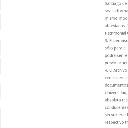
Santiago de 
sea la forma
mismo modo s
abreviadas: 
Patrimonial
El permiso
sólo para el 
podrá ser re
previo acue
El Archivo
ceder derech
documentos 
Universidad,
absoluta res
conducentes 
sin vulnerar
respectivo ti