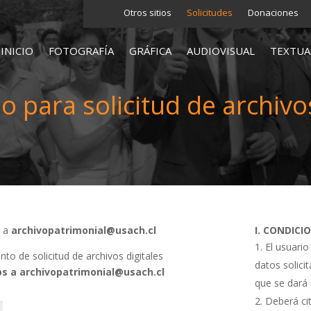
Otros sitios
Solicitudes
Donaciones
INICIO
FOTOGRAFÍA
GRÁFICA
AUDIOVISUAL
TEXTUA
o para solicitud de archivos
s a
archivopatrimonial@usach.cl
I. CONDICI
El usuario
o de solicitud de archivos digitales
datos solici
s a archivopatrimonial@usach.cl
que se dará 
Deberá cit