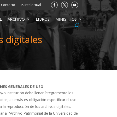
Contacto
P. Intelectual
L
ARCHIVO
LIBROS
MINISITIOS
 digitales
ONES GENERALES DE USO
 y/o institución debe llenar íntegramente los
tados; además es obligación especificar el uso
a la reproducción de los archivos digitales.
ar al “Archivo Patrimonial de la Universidad de