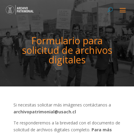
Formulario para
solicitud de archivos
digitales
Si necesitas solicitar más imágenes contáctanos a
archivopatrimonial@usach.cl
Te responderemos a la brevedad con el documento de
solicitud de archivos digitales completo.
Para más