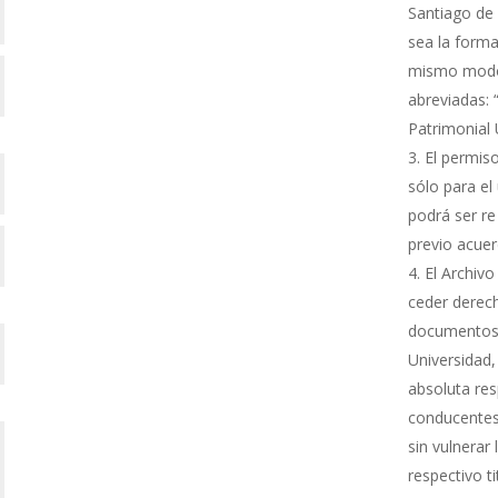
Santiago de 
sea la forma
mismo modo s
abreviadas: 
Patrimonial
El permiso
sólo para el 
podrá ser re
previo acue
El Archivo
ceder derech
documentos 
Universidad,
absoluta res
conducentes 
sin vulnerar
respectivo ti