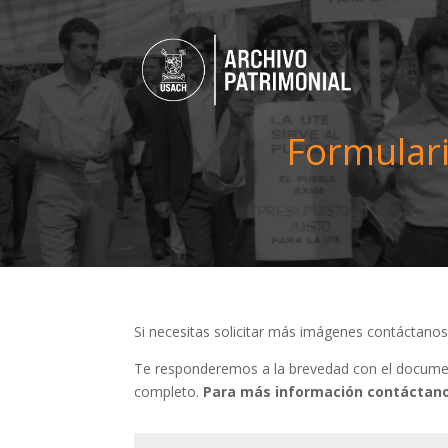
Formulari
Si necesitas solicitar más imágenes contáctano
Te responderemos a la brevedad con el document
completo.
Para más información contáctano