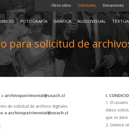
Otros sitios
Solicitudes
Donaciones
INICIO
FOTOGRAFÍA
GRÁFICA
AUDIOVISUAL
TEXTUA
o para solicitud de archivos
s a
archivopatrimonial@usach.cl
I. CONDICI
El usuario
o de solicitud de archivos digitales
datos solici
s a archivopatrimonial@usach.cl
que se dará 
Deberá cit