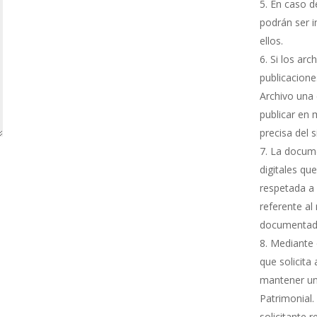
En caso de
podrán ser i
ellos.
Si los arc
publicacione
Archivo una 
publicar en 
precisa del 
La docume
digitales qu
respetada a 
referente al
documentada
Mediante e
que solicita
mantener una
Patrimonial.
solicitante 