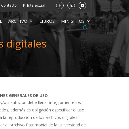
Contacto
P. Intelectual
L
ARCHIVO
LIBROS
MINISITIOS
 digitales
ONES GENERALES DE USO
 y/o institución debe llenar íntegramente los
tados; además es obligación especificar el uso
a la reproducción de los archivos digitales.
ar al “Archivo Patrimonial de la Universidad de