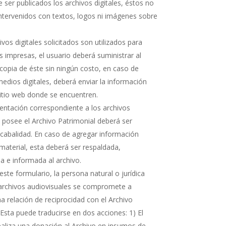
 ser publicados los archivos digitales, éstos no
ntervenidos con textos, logos ni imágenes sobre
hivos digitales solicitados son utilizados para
s impresas, el usuario deberá suministrar al
copia de éste sin ningún costo, en caso de
medios digitales, deberá enviar la información
sitio web donde se encuentren.
ntación correspondiente a los archivos
e posee el Archivo Patrimonial deberá ser
cabalidad. En caso de agregar información
 material, esta deberá ser respaldada,
 e informada al archivo.
ste formulario, la persona natural o jurídica
 archivos audiovisuales se compromete a
 relación de reciprocidad con el Archivo
 Esta puede traducirse en dos acciones: 1) El
realiza una donación al Archivo en insumos de