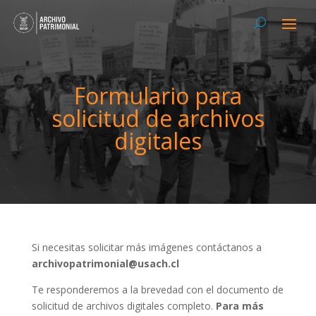
Formulario para
solicitud de archivos
digitales
Si necesitas solicitar más imágenes contáctanos a
archivopatrimonial@usach.cl
Te responderemos a la brevedad con el documento de
solicitud de archivos digitales completo.
Para más