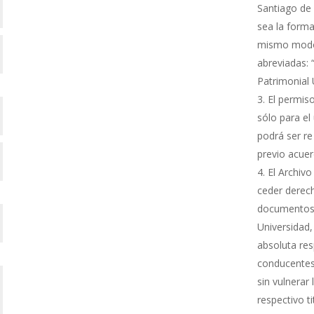
Santiago de 
sea la forma
mismo modo s
abreviadas: 
Patrimonial
El permiso
sólo para el 
podrá ser re
previo acue
El Archivo
ceder derech
documentos 
Universidad,
absoluta res
conducentes 
sin vulnerar
respectivo ti