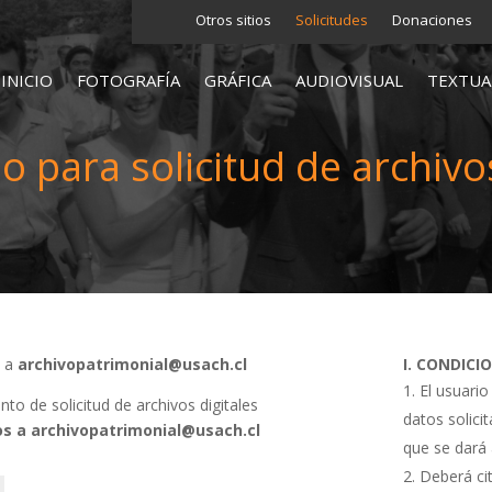
Otros sitios
Solicitudes
Donaciones
INICIO
FOTOGRAFÍA
GRÁFICA
AUDIOVISUAL
TEXTUA
o para solicitud de archivos
s a
archivopatrimonial@usach.cl
I. CONDICI
El usuario
o de solicitud de archivos digitales
datos solici
s a archivopatrimonial@usach.cl
que se dará 
Deberá cit