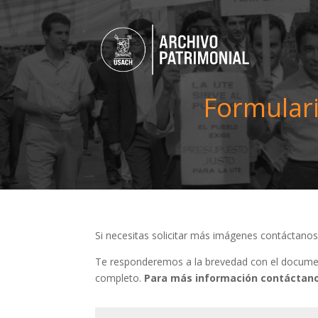
Formulari
Si necesitas solicitar más imágenes contáctano
Te responderemos a la brevedad con el document
completo.
Para más información contáctano