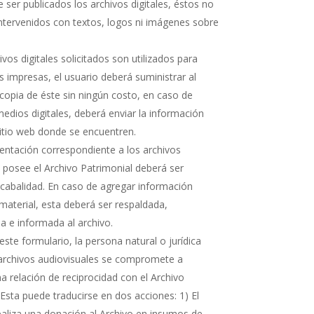
 ser publicados los archivos digitales, éstos no
ntervenidos con textos, logos ni imágenes sobre
hivos digitales solicitados son utilizados para
s impresas, el usuario deberá suministrar al
copia de éste sin ningún costo, en caso de
medios digitales, deberá enviar la información
sitio web donde se encuentren.
ntación correspondiente a los archivos
e posee el Archivo Patrimonial deberá ser
cabalidad. En caso de agregar información
 material, esta deberá ser respaldada,
 e informada al archivo.
ste formulario, la persona natural o jurídica
 archivos audiovisuales se compromete a
 relación de reciprocidad con el Archivo
 Esta puede traducirse en dos acciones: 1) El
realiza una donación al Archivo en insumos de