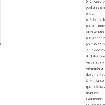
En caso de
podrán ser i
ellos.
Si los arc
publicacione
Archivo una 
publicar en 
precisa del 
La docume
digitales qu
respetada a 
referente al
documentada
Mediante e
que solicita
mantener una
Patrimonial.
solicitante 