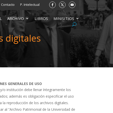
Contacto
P. Intelectual
L
ARCHIVO
LIBROS
MINISITIOS
 digitales
ONES GENERALES DE USO
 y/o institución debe llenar íntegramente los
tados; además es obligación especificar el uso
a la reproducción de los archivos digitales.
ar al “Archivo Patrimonial de la Universidad de