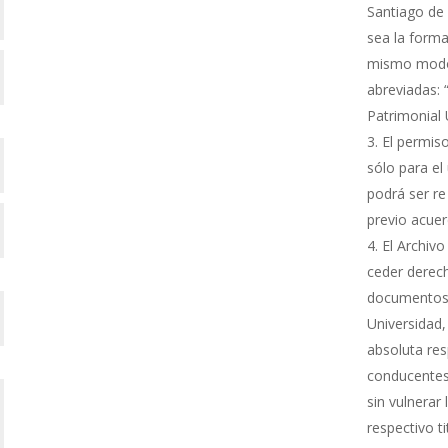
Santiago de 
sea la forma
mismo modo s
abreviadas: 
Patrimonial
El permiso
sólo para el 
podrá ser re
previo acue
El Archivo
ceder derech
documentos 
Universidad,
absoluta res
conducentes 
sin vulnerar
respectivo ti