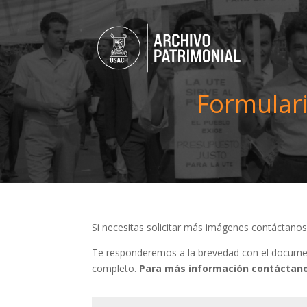
Formulari
Si necesitas solicitar más imágenes contáctano
Te responderemos a la brevedad con el document
completo.
Para más información contáctano