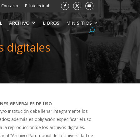
Contacto
P. Intelectual
L
ARCHIVO
LIBROS
MINISITIOS
 digitales
ONES GENERALES DE USO
 y/o institución debe llenar íntegramente los
tados; además es obligación especificar el uso
a la reproducción de los archivos digitales.
ar al “Archivo Patrimonial de la Universidad de