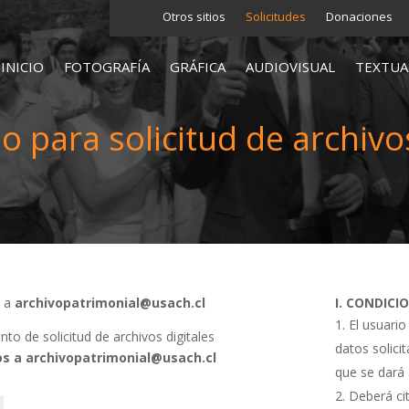
Otros sitios
Solicitudes
Donaciones
INICIO
FOTOGRAFÍA
GRÁFICA
AUDIOVISUAL
TEXTUA
o para solicitud de archivos
s a
archivopatrimonial@usach.cl
I. CONDICI
El usuario
o de solicitud de archivos digitales
datos solici
s a archivopatrimonial@usach.cl
que se dará 
Deberá cit