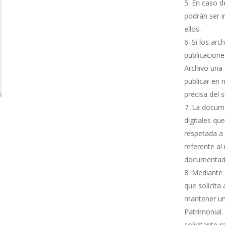
En caso de
podrán ser i
ellos.
Si los arc
publicacione
Archivo una 
publicar en 
precisa del 
La docume
digitales qu
respetada a 
referente al
documentada
Mediante e
que solicita
mantener una
Patrimonial.
solicitante 