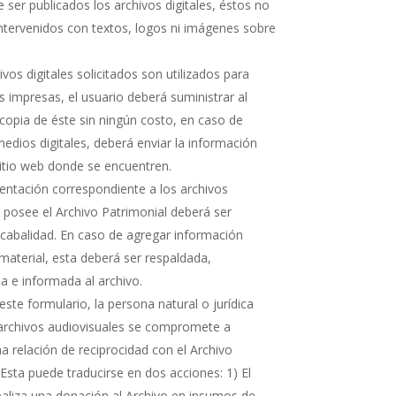
 ser publicados los archivos digitales, éstos no
ntervenidos con textos, logos ni imágenes sobre
hivos digitales solicitados son utilizados para
s impresas, el usuario deberá suministrar al
copia de éste sin ningún costo, en caso de
medios digitales, deberá enviar la información
sitio web donde se encuentren.
ntación correspondiente a los archivos
e posee el Archivo Patrimonial deberá ser
cabalidad. En caso de agregar información
 material, esta deberá ser respaldada,
 e informada al archivo.
ste formulario, la persona natural o jurídica
 archivos audiovisuales se compromete a
 relación de reciprocidad con el Archivo
 Esta puede traducirse en dos acciones: 1) El
realiza una donación al Archivo en insumos de