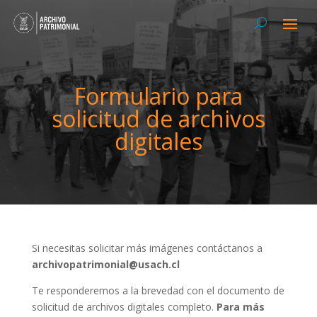
Formulario para
solicitud de archivos
digitales
Si necesitas solicitar más imágenes contáctanos a
archivopatrimonial@usach.cl
Te responderemos a la brevedad con el documento de
solicitud de archivos digitales completo.
Para más