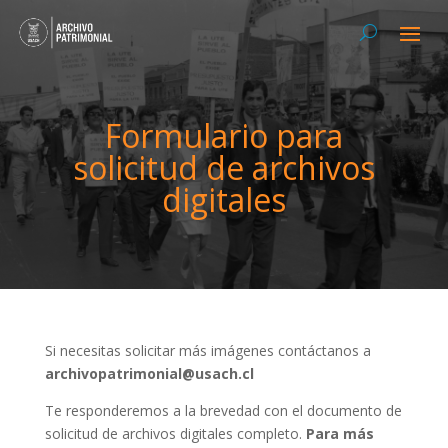
Formulario para
solicitud de archivos
digitales
Si necesitas solicitar más imágenes contáctanos a
archivopatrimonial@usach.cl
Te responderemos a la brevedad con el documento de
solicitud de archivos digitales completo.
Para más