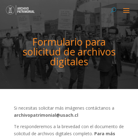
Formulario para
solicitud de archivos
digitales
Si necesitas solicitar más imágenes contáctanos a
archivopatrimonial@usach.cl
Te responderemos a la brevedad con el documento de
solicitud de archivos digitales completo.
Para más