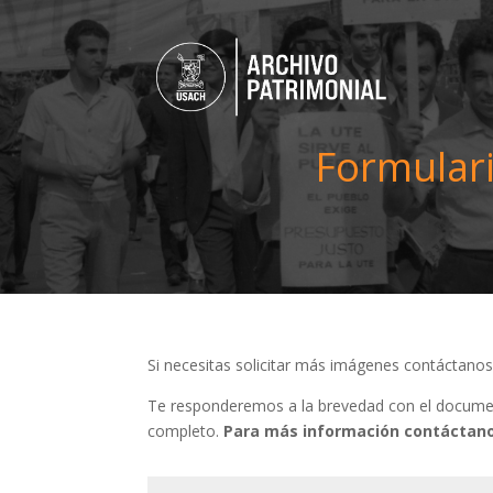
Formulari
Si necesitas solicitar más imágenes contáctano
Te responderemos a la brevedad con el document
completo.
Para más información contáctano