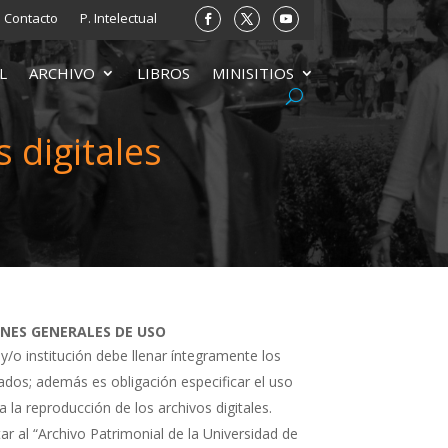
Contacto
P. Intelectual
L
ARCHIVO
LIBROS
MINISITIOS
 digitales
ONES GENERALES DE USO
 y/o institución debe llenar íntegramente los
tados; además es obligación especificar el uso
a la reproducción de los archivos digitales.
ar al “Archivo Patrimonial de la Universidad de