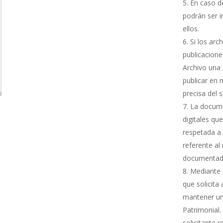
En caso de
podrán ser i
ellos.
Si los arc
publicacione
Archivo una 
publicar en 
precisa del 
La docume
digitales qu
respetada a 
referente al
documentada
Mediante e
que solicita
mantener una
Patrimonial.
solicitante 