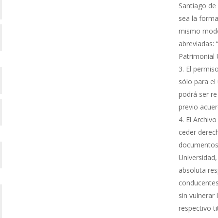
Santiago de 
sea la forma
mismo modo s
abreviadas: 
Patrimonial
El permiso
sólo para el 
podrá ser re
previo acue
El Archivo
ceder derech
documentos 
Universidad,
absoluta res
conducentes 
sin vulnerar
respectivo ti