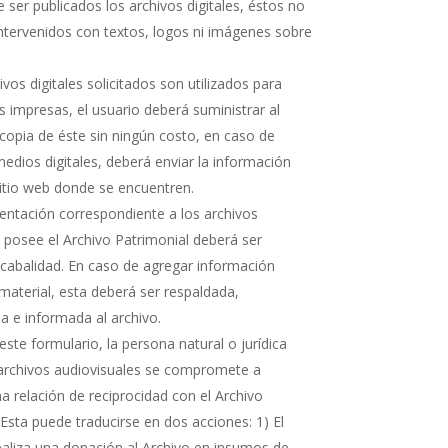
 ser publicados los archivos digitales, éstos no
ntervenidos con textos, logos ni imágenes sobre
hivos digitales solicitados son utilizados para
s impresas, el usuario deberá suministrar al
copia de éste sin ningún costo, en caso de
medios digitales, deberá enviar la información
sitio web donde se encuentren.
ntación correspondiente a los archivos
e posee el Archivo Patrimonial deberá ser
cabalidad. En caso de agregar información
 material, esta deberá ser respaldada,
 e informada al archivo.
ste formulario, la persona natural o jurídica
 archivos audiovisuales se compromete a
 relación de reciprocidad con el Archivo
 Esta puede traducirse en dos acciones: 1) El
realiza una donación al Archivo en insumos de