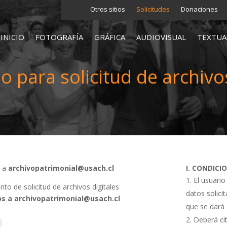
Otros sitios
Solicitudes
Donaciones
INICIO
FOTOGRAFÍA
GRÁFICA
AUDIOVISUAL
TEXTUA
o para solicitud de archivos
s a
archivopatrimonial@usach.cl
I. CONDICI
El usuario
o de solicitud de archivos digitales
datos solici
s a archivopatrimonial@usach.cl
que se dará 
Deberá cit