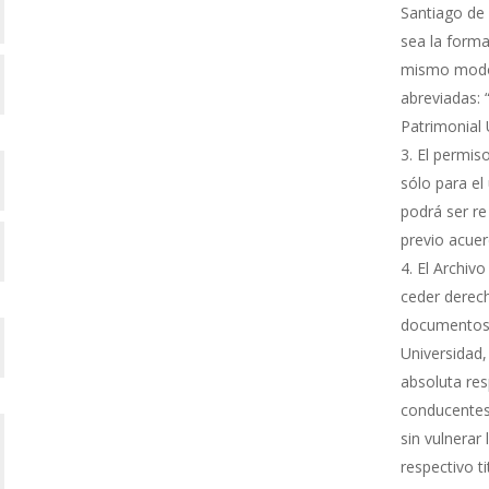
Santiago de 
sea la forma
mismo modo s
abreviadas: 
Patrimonial
El permiso
sólo para el 
podrá ser re
previo acue
El Archivo
ceder derech
documentos 
Universidad,
absoluta res
conducentes 
sin vulnerar
respectivo ti