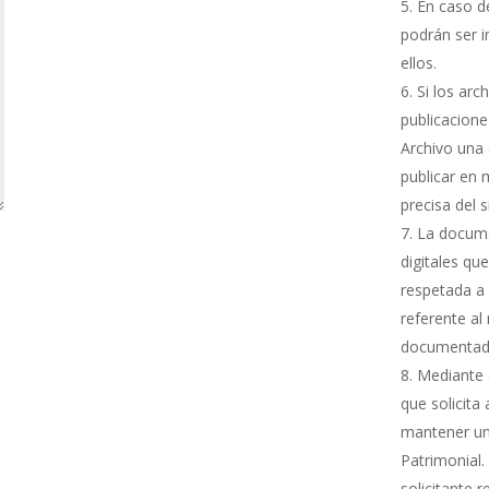
En caso de
podrán ser i
ellos.
Si los arc
publicacione
Archivo una 
publicar en 
precisa del 
La docume
digitales qu
respetada a 
referente al
documentada
Mediante e
que solicita
mantener una
Patrimonial.
solicitante 