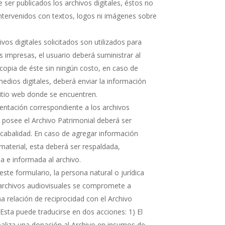
 ser publicados los archivos digitales, éstos no
ntervenidos con textos, logos ni imágenes sobre
hivos digitales solicitados son utilizados para
s impresas, el usuario deberá suministrar al
copia de éste sin ningún costo, en caso de
medios digitales, deberá enviar la información
sitio web donde se encuentren.
ntación correspondiente a los archivos
e posee el Archivo Patrimonial deberá ser
cabalidad. En caso de agregar información
 material, esta deberá ser respaldada,
 e informada al archivo.
ste formulario, la persona natural o jurídica
 archivos audiovisuales se compromete a
 relación de reciprocidad con el Archivo
 Esta puede traducirse en dos acciones: 1) El
realiza una donación al Archivo en insumos de