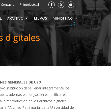
Contacto
P. Intelectual
L
ARCHIVO
LIBROS
MINISITIOS
 digitales
ONES GENERALES DE USO
 y/o institución debe llenar íntegramente los
tados; además es obligación especificar el uso
a la reproducción de los archivos digitales.
ar al “Archivo Patrimonial de la Universidad de