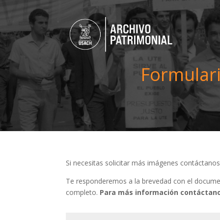
Formulari
Si necesitas solicitar más imágenes contáctano
Te responderemos a la brevedad con el document
completo.
Para más información contáctano