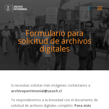
Formulario para
solicitud de archivos
digitales
Si necesitas solicitar más imágenes contáctanos a
archivopatrimonial@usach.cl
Te responderemos a la brevedad con el documento de
solicitud de archivos digitales completo.
Para más