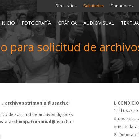
Otros sitios
Solicitudes
Donaciones
INICIO
FOTOGRAFÍA
GRÁFICA
AUDIOVISUAL
TEXTUA
o para solicitud de archivos
s a
archivopatrimonial@usach.cl
I. CONDICI
El usuario
o de solicitud de archivos digitales
datos solici
s a archivopatrimonial@usach.cl
que se dará 
Deberá cit