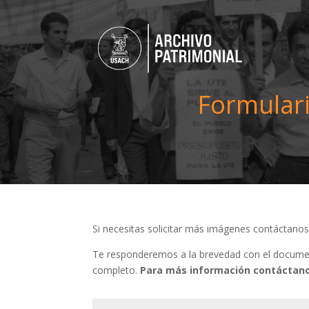
Formulari
Si necesitas solicitar más imágenes contáctano
Te responderemos a la brevedad con el document
completo.
Para más información contáctano