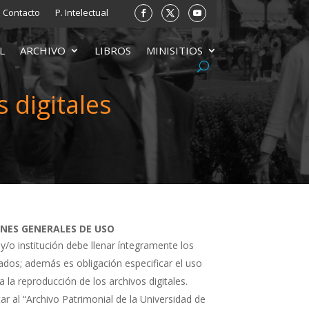
Contacto
P. Intelectual
L
ARCHIVO
LIBROS
MINISITIOS
 digitales
ONES GENERALES DE USO
 y/o institución debe llenar íntegramente los
tados; además es obligación especificar el uso
a la reproducción de los archivos digitales.
ar al “Archivo Patrimonial de la Universidad de