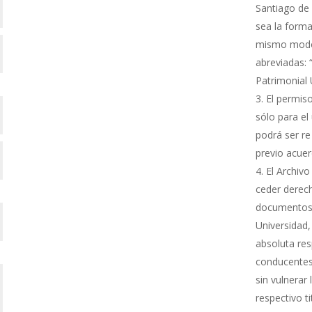
Santiago de 
sea la forma
mismo modo s
abreviadas: 
Patrimonial
El permiso
sólo para el 
podrá ser re
previo acue
El Archivo
ceder derech
documentos 
Universidad,
absoluta res
conducentes 
sin vulnerar
respectivo ti