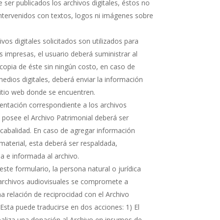
 ser publicados los archivos digitales, éstos no
ntervenidos con textos, logos ni imágenes sobre
hivos digitales solicitados son utilizados para
s impresas, el usuario deberá suministrar al
copia de éste sin ningún costo, en caso de
medios digitales, deberá enviar la información
sitio web donde se encuentren.
ntación correspondiente a los archivos
e posee el Archivo Patrimonial deberá ser
cabalidad. En caso de agregar información
 material, esta deberá ser respaldada,
 e informada al archivo.
ste formulario, la persona natural o jurídica
 archivos audiovisuales se compromete a
 relación de reciprocidad con el Archivo
 Esta puede traducirse en dos acciones: 1) El
realiza una donación al Archivo en insumos de