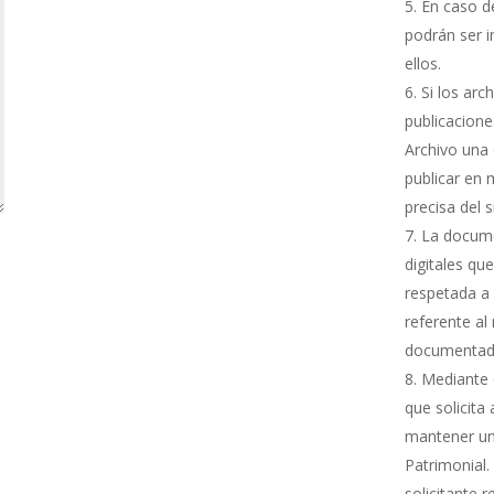
En caso de
podrán ser i
ellos.
Si los arc
publicacione
Archivo una 
publicar en 
precisa del 
La docume
digitales qu
respetada a 
referente al
documentada
Mediante e
que solicita
mantener una
Patrimonial.
solicitante 