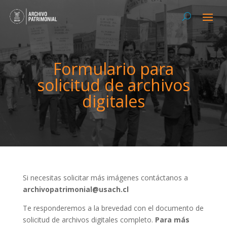
Formulario para
solicitud de archivos
digitales
Si necesitas solicitar más imágenes contáctanos a
archivopatrimonial@usach.cl
Te responderemos a la brevedad con el documento de
solicitud de archivos digitales completo.
Para más