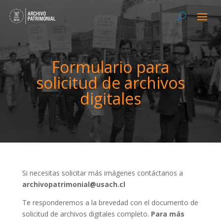
Formulario para
solicitud de archivos
digitales
Si necesitas solicitar más imágenes contáctanos a
archivopatrimonial@usach.cl
Te responderemos a la brevedad con el documento de
solicitud de archivos digitales completo.
Para más