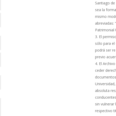
Santiago de 
sea la forma
mismo modo s
abreviadas: 
Patrimonial
El permiso
sólo para el 
podrá ser re
previo acue
El Archivo
ceder derech
documentos 
Universidad,
absoluta res
conducentes 
sin vulnerar
respectivo ti