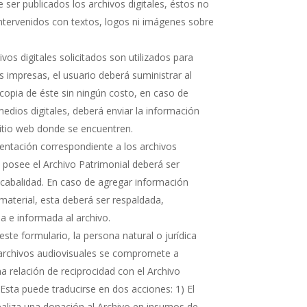
 ser publicados los archivos digitales, éstos no
ntervenidos con textos, logos ni imágenes sobre
hivos digitales solicitados son utilizados para
s impresas, el usuario deberá suministrar al
copia de éste sin ningún costo, en caso de
medios digitales, deberá enviar la información
sitio web donde se encuentren.
ntación correspondiente a los archivos
e posee el Archivo Patrimonial deberá ser
cabalidad. En caso de agregar información
 material, esta deberá ser respaldada,
 e informada al archivo.
ste formulario, la persona natural o jurídica
 archivos audiovisuales se compromete a
 relación de reciprocidad con el Archivo
 Esta puede traducirse en dos acciones: 1) El
realiza una donación al Archivo en insumos de