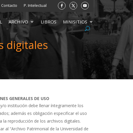
Contacto
P. Intelectual
L
ARCHIVO
LIBROS
MINISITIOS
 digitales
ONES GENERALES DE USO
 y/o institución debe llenar íntegramente los
tados; además es obligación especificar el uso
a la reproducción de los archivos digitales.
ar al “Archivo Patrimonial de la Universidad de