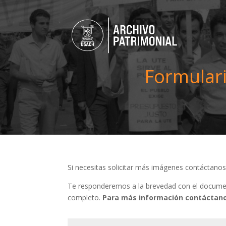
Formulari
Si necesitas solicitar más imágenes contáctano
Te responderemos a la brevedad con el document
completo.
Para más información contáctano