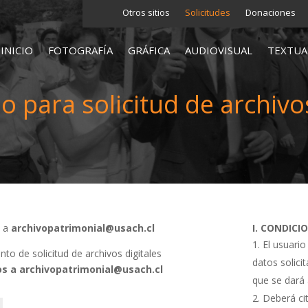
Otros sitios
Solicitudes
Donaciones
INICIO
FOTOGRAFÍA
GRÁFICA
AUDIOVISUAL
TEXTUA
o para solicitud de archivos
s a
archivopatrimonial@usach.cl
I. CONDICI
El usuario
o de solicitud de archivos digitales
datos solici
s a archivopatrimonial@usach.cl
que se dará 
Deberá cit