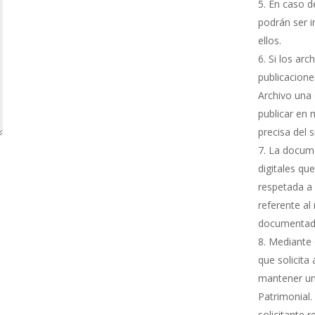
En caso de
podrán ser i
ellos.
Si los arc
publicacione
Archivo una 
publicar en 
precisa del 
La docume
digitales qu
respetada a 
referente al
documentada
Mediante e
que solicita
mantener una
Patrimonial.
solicitante 