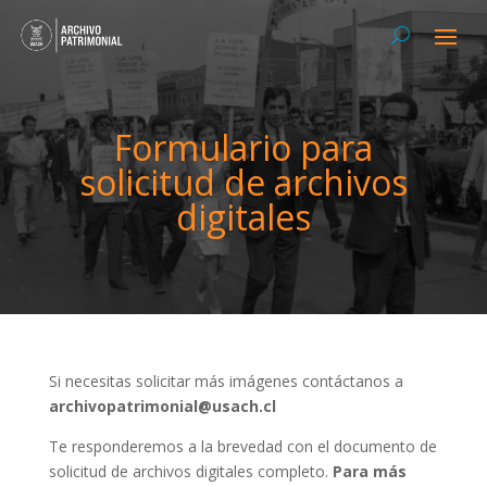
Formulario para
solicitud de archivos
digitales
Si necesitas solicitar más imágenes contáctanos a
archivopatrimonial@usach.cl
Te responderemos a la brevedad con el documento de
solicitud de archivos digitales completo.
Para más