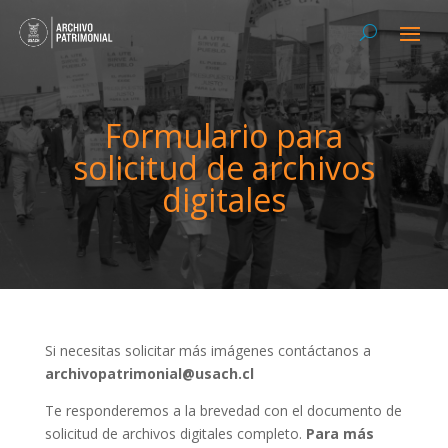
Formulario para
solicitud de archivos
digitales
Si necesitas solicitar más imágenes contáctanos a
archivopatrimonial@usach.cl
Te responderemos a la brevedad con el documento de
solicitud de archivos digitales completo.
Para más