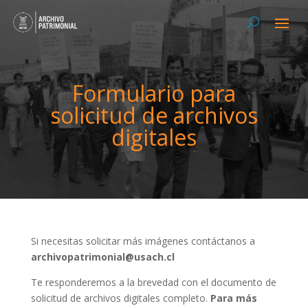
Formulario para
solicitud de archivos
digitales
Si necesitas solicitar más imágenes contáctanos a
archivopatrimonial@usach.cl
Te responderemos a la brevedad con el documento de
solicitud de archivos digitales completo.
Para más