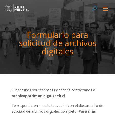
Formulario para
solicitud de archivos
digitales
Si necesitas solicitar más imágenes contáctanos a
archivopatrimonial@usach.cl
Te responderemos a la brevedad con el documento de
solicitud de archivos digitales completo.
Para más