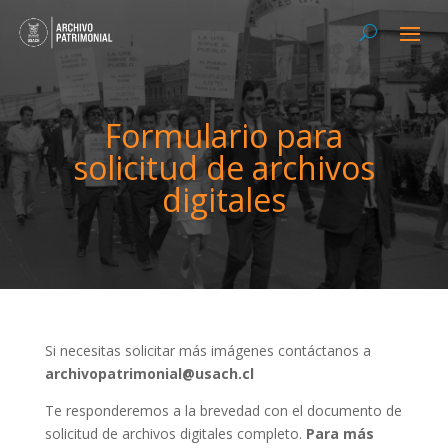
Formulario para
solicitud de archivos
digitales
Si necesitas solicitar más imágenes contáctanos a
archivopatrimonial@usach.cl
Te responderemos a la brevedad con el documento de
solicitud de archivos digitales completo.
Para más