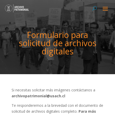
Formulario para
solicitud de archivos
digitales
Si necesitas solicitar más imágenes contáctanos a
archivopatrimonial@usach.cl
Te responderemos a la brevedad con el documento de
solicitud de archivos digitales completo.
Para más