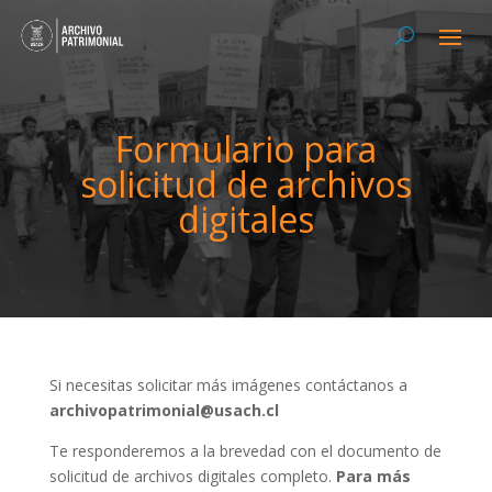
Formulario para
solicitud de archivos
digitales
Si necesitas solicitar más imágenes contáctanos a
archivopatrimonial@usach.cl
Te responderemos a la brevedad con el documento de
solicitud de archivos digitales completo.
Para más