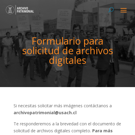
Formulario para
solicitud de archivos
digitales
Si necesitas solicitar más imágenes contáctanos a
archivopatrimonial@usach.cl
Te responderemos a la brevedad con el documento de
solicitud de archivos digitales completo.
Para más