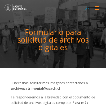
Formulario para
solicitud de archivos
digitales
Si necesitas solicitar más imágenes contáctanos a
archivopatrimonial@usach.cl
Te responderemos a la brevedad con el documento de
solicitud de archivos digitales completo.
Para más